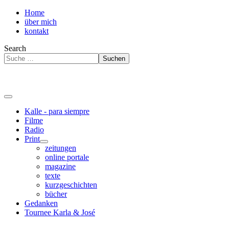
Home
über mich
kontakt
Search
Suchen
Kalle - para siempre
Filme
Radio
Print
zeitungen
online portale
magazine
texte
kurzgeschichten
bücher
Gedanken
Tournee Karla & José