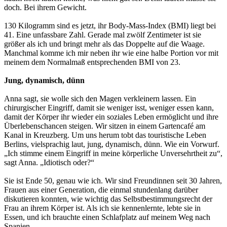
doch. Bei ihrem Gewicht.
130 Kilogramm sind es jetzt, ihr Body-Mass-Index (BMI) liegt bei
41. Eine unfassbare Zahl. Gerade mal zwölf Zentimeter ist sie
größer als ich und bringt mehr als das Doppelte auf die Waage.
Manchmal komme ich mir neben ihr wie eine halbe Portion vor mit
meinem dem Normalmaß entsprechenden BMI von 23.
Jung, dynamisch, dünn
Anna sagt, sie wolle sich den Magen verkleinern lassen. Ein
chirurgischer Eingriff, damit sie weniger isst, weniger essen kann,
damit der Körper ihr wieder ein soziales Leben ermöglicht und ihre
Überlebenschancen steigen. Wir sitzen in einem Gartencafé am
Kanal in Kreuzberg. Um uns herum tobt das touristische Leben
Berlins, vielsprachig laut, jung, dynamisch, dünn. Wie ein Vorwurf.
„Ich stimme einem Eingriff in meine körperliche Unversehrtheit zu“,
sagt Anna. „Idiotisch oder?“
Sie ist Ende 50, genau wie ich. Wir sind Freundinnen seit 30 Jahren,
Frauen aus einer Generation, die einmal stundenlang darüber
diskutieren konnten, wie wichtig das Selbstbestimmungsrecht der
Frau an ihrem Körper ist. Als ich sie kennenlernte, lebte sie in
Essen, und ich brauchte einen Schlafplatz auf meinem Weg nach
Spanien.