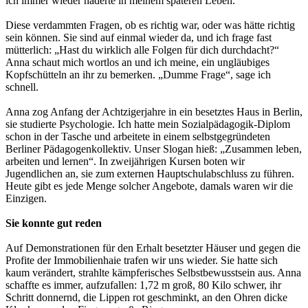
ich immer wieder haderte in meinem späteren Leben.
Diese verdammten Fragen, ob es richtig war, oder was hätte richtig
sein können. Sie sind auf einmal wieder da, und ich frage fast
mütterlich: „Hast du wirklich alle Folgen für dich durchdacht?“
Anna schaut mich wortlos an und ich meine, ein ungläubiges
Kopfschütteln an ihr zu bemerken. „Dumme Frage“, sage ich
schnell.
Anna zog Anfang der Achtzigerjahre in ein besetztes Haus in Berlin,
sie studierte Psychologie. Ich hatte mein Sozialpädagogik-Diplom
schon in der Tasche und arbeitete in einem selbstgegründeten
Berliner Pädagogenkollektiv. Unser Slogan hieß: „Zusammen leben,
arbeiten und lernen“. In zweijährigen Kursen boten wir
Jugendlichen an, sie zum externen Hauptschulabschluss zu führen.
Heute gibt es jede Menge solcher Angebote, damals waren wir die
Einzigen.
Sie konnte gut reden
Auf Demonstrationen für den Erhalt besetzter Häuser und gegen die
Profite der Immobilienhaie trafen wir uns wieder. Sie hatte sich
kaum verändert, strahlte kämpferisches Selbstbewusstsein aus. Anna
schaffte es immer, aufzufallen: 1,72 m groß, 80 Kilo schwer, ihr
Schritt donnernd, die Lippen rot geschminkt, an den Ohren dicke