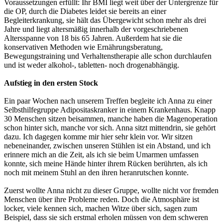
Voraussetzungen erfüllt: Ihr BMI liegt weit über der Untergrenze für
die OP, durch die Diabetes leidet sie bereits an einer
Begleiterkrankung, sie hält das Übergewicht schon mehr als drei
Jahre und liegt altersmäßig innerhalb der vorgeschriebenen
Altersspanne von 18 bis 65 Jahren. Außerdem hat sie die
konservativen Methoden wie Ernährungsberatung,
Bewegungstraining und Verhaltenstherapie alle schon durchlaufen
und ist weder alkohol-, tabletten- noch drogenabhängig.
Aufstieg in den ersten Stock
Ein paar Wochen nach unserem Treffen begleite ich Anna zu einer
Selbsthilfegruppe Adipositaskranker in einem Krankenhaus. Knapp
30 Menschen sitzen beisammen, manche haben die Magenoperation
schon hinter sich, manche vor sich. Anna sitzt mittendrin, sie gehört
dazu. Ich dagegen komme mir hier sehr klein vor. Wir sitzen
nebeneinander, zwischen unseren Stühlen ist ein Abstand, und ich
erinnere mich an die Zeit, als ich sie beim Umarmen umfassen
konnte, sich meine Hände hinter ihrem Rücken berührten, als ich
noch mit meinem Stuhl an den ihren heranrutschen konnte.
Zuerst wollte Anna nicht zu dieser Gruppe, wollte nicht vor fremden
Menschen über ihre Probleme reden. Doch die Atmosphäre ist
locker, viele kennen sich, machen Witze über sich, sagen zum
Beispiel, dass sie sich erstmal erholen müssen von dem schweren