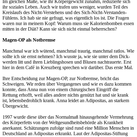
Im gleichen Maße, wie ihr Körpergewicht zunahm, reduzierte sich
ihr soziales Leben. Auch wir trafen uns weniger, wurden Teil des
Kreislaufs des Nicht-Verstehens und des Sich-Nicht-Verstanden-
Fühlens. Ich hab sie nie gefragt, was eigentlich los ist. Die Fragen
waren nur in meinem Kopf: Warum muss sie Kalorienbomben essen
mitten in der Diät? Kann sie sich nicht einmal beherrschen?
Magen-OP als Notbremse
Manchmal war ich wütend, manchmal traurig, manchmal ratlos. Wie
sollte ich sie ernst nehmen? Ich wusste ja, wie sie unter dem Dick-
werden litt und ihren Lieblingshosen und Blusen nachtrauerte. Erst
hier in dem Café in Kreuzberg sprechen wir darüber. Das erste Mal.
Ihre Entscheidung zur Magen-OP, zur Notbremse, bricht das
Schweigen. Wir reden über Vergangenes und wie es dazu kommen
konnte, dass Anna nun von einem chirurgischen Eingriff die
Rettung erhofft, weil alles andere nichts genützt hat und sie krank
ist, lebensbedrohlich krank. Anna leidet an Adipositas, an starkem
Übergewicht.
1997 wurde diese über das Normalmaß hinausgehende Vermehrung
des Körperfetts von der Weltgesundheitsbehörde als Krankheit
anerkannt. Schätzungen zufolge sind rund eine Million Menschen in
Deutschland an Adipositas erkrankt. Laut der Adipositas-Stiftung