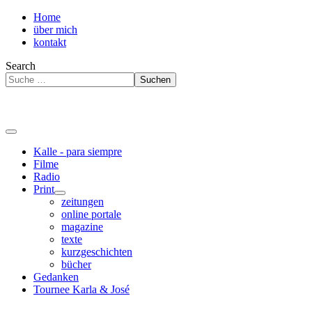
Home
über mich
kontakt
Search
Suchen
Kalle - para siempre
Filme
Radio
Print
zeitungen
online portale
magazine
texte
kurzgeschichten
bücher
Gedanken
Tournee Karla & José