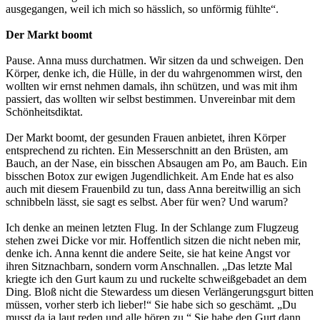
ausgegangen, weil ich mich so hässlich, so unförmig fühlte“.
Der Markt boomt
Pause. Anna muss durchatmen. Wir sitzen da und schweigen. Den
Körper, denke ich, die Hülle, in der du wahrgenommen wirst, den
wollten wir ernst nehmen damals, ihn schützen, und was mit ihm
passiert, das wollten wir selbst bestimmen. Unvereinbar mit dem
Schönheitsdiktat.
Der Markt boomt, der gesunden Frauen anbietet, ihren Körper
entsprechend zu richten. Ein Messerschnitt an den Brüsten, am
Bauch, an der Nase, ein bisschen Absaugen am Po, am Bauch. Ein
bisschen Botox zur ewigen Jugendlichkeit. Am Ende hat es also
auch mit diesem Frauenbild zu tun, dass Anna bereitwillig an sich
schnibbeln lässt, sie sagt es selbst. Aber für wen? Und warum?
Ich denke an meinen letzten Flug. In der Schlange zum Flugzeug
stehen zwei Dicke vor mir. Hoffentlich sitzen die nicht neben mir,
denke ich. Anna kennt die andere Seite, sie hat keine Angst vor
ihren Sitznachbarn, sondern vorm Anschnallen. „Das letzte Mal
kriegte ich den Gurt kaum zu und ruckelte schweißgebadet an dem
Ding. Bloß nicht die Stewardess um diesen Verlängerungsgurt bitten
müssen, vorher sterb ich lieber!“ Sie habe sich so geschämt. „Du
musst da ja laut reden und alle hören zu.“ Sie habe den Gurt dann