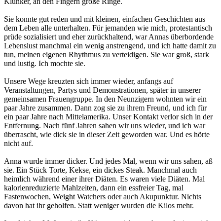
Klunker, an den Fingern große Ringe.
Sie konnte gut reden und mit kleinen, einfachen Geschichten aus
dem Leben alle unterhalten. Für jemanden wie mich, protestantisch
prüde sozialisiert und eher zurückhaltend, war Annas überbordende
Lebenslust manchmal ein wenig anstrengend, und ich hatte damit zu
tun, meinen eigenen Rhythmus zu verteidigen. Sie war groß, stark
und lustig. Ich mochte sie.
Unsere Wege kreuzten sich immer wieder, anfangs auf
Veranstaltungen, Partys und Demonstrationen, später in unserer
gemeinsamen Frauengruppe. In den Neunzigern wohnten wir ein
paar Jahre zusammen. Dann zog sie zu ihrem Freund, und ich für
ein paar Jahre nach Mittelamerika. Unser Kontakt verlor sich in der
Entfernung. Nach fünf Jahren sahen wir uns wieder, und ich war
überrascht, wie dick sie in dieser Zeit geworden war. Und es hörte
nicht auf.
Anna wurde immer dicker. Und jedes Mal, wenn wir uns sahen, aß
sie. Ein Stück Torte, Kekse, ein dickes Steak. Manchmal auch
heimlich während einer ihrer Diäten. Es waren viele Diäten. Mal
kalorienreduzierte Mahlzeiten, dann ein essfreier Tag, mal
Fastenwochen, Weight Watchers oder auch Akupunktur. Nichts
davon hat ihr geholfen. Statt weniger wurden die Kilos mehr.