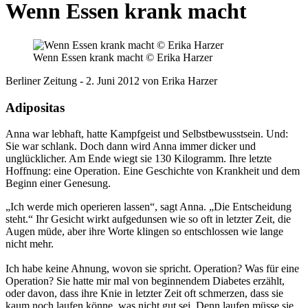
Wenn Essen krank macht
Wenn Essen krank macht © Erika Harzer
Berliner Zeitung - 2. Juni 2012 von Erika Harzer
Adipositas
Anna war lebhaft, hatte Kampfgeist und Selbstbewusstsein. Und:
Sie war schlank. Doch dann wird Anna immer dicker und
unglücklicher. Am Ende wiegt sie 130 Kilogramm. Ihre letzte
Hoffnung: eine Operation. Eine Geschichte von Krankheit und dem
Beginn einer Genesung.
„Ich werde mich operieren lassen“, sagt Anna. „Die Entscheidung
steht.“ Ihr Gesicht wirkt aufgedunsen wie so oft in letzter Zeit, die
Augen müde, aber ihre Worte klingen so entschlossen wie lange
nicht mehr.
Ich habe keine Ahnung, wovon sie spricht. Operation? Was für eine
Operation? Sie hatte mir mal von beginnendem Diabetes erzählt,
oder davon, dass ihre Knie in letzter Zeit oft schmerzen, dass sie
kaum noch laufen könne, was nicht gut sei. Denn laufen müsse sie