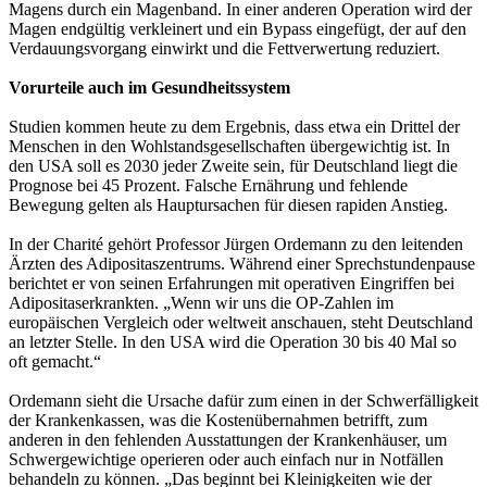
Magens durch ein Magenband. In einer anderen Operation wird der
Magen endgültig verkleinert und ein Bypass eingefügt, der auf den
Verdauungsvorgang einwirkt und die Fettverwertung reduziert.
Vorurteile auch im Gesundheitssystem
Studien kommen heute zu dem Ergebnis, dass etwa ein Drittel der
Menschen in den Wohlstandsgesellschaften übergewichtig ist. In
den USA soll es 2030 jeder Zweite sein, für Deutschland liegt die
Prognose bei 45 Prozent. Falsche Ernährung und fehlende
Bewegung gelten als Hauptursachen für diesen rapiden Anstieg.
In der Charité gehört Professor Jürgen Ordemann zu den leitenden
Ärzten des Adipositaszentrums. Während einer Sprechstundenpause
berichtet er von seinen Erfahrungen mit operativen Eingriffen bei
Adipositaserkrankten. „Wenn wir uns die OP-Zahlen im
europäischen Vergleich oder weltweit anschauen, steht Deutschland
an letzter Stelle. In den USA wird die Operation 30 bis 40 Mal so
oft gemacht.“
Ordemann sieht die Ursache dafür zum einen in der Schwerfälligkeit
der Krankenkassen, was die Kostenübernahmen betrifft, zum
anderen in den fehlenden Ausstattungen der Krankenhäuser, um
Schwergewichtige operieren oder auch einfach nur in Notfällen
behandeln zu können. „Das beginnt bei Kleinigkeiten wie der