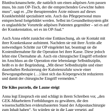
Blutdruckmanschette, die natürlich um einen adipösen Arm passen
muss, bis zum OP-Tisch, der die entsprechenden Gewichte halten
muss“, sagt er. „Die therapierenden Ärzte müssen auf dieses
Krankheitsbild spezialisiert sein. Auch das Pflegepersonal muss
entsprechend fortgebildet werden. Selbst im Gesundheitssystem gibt
es unglaubliche Vorurteile adipösen Patienten gegenüber – sei es auf
der Krankenstation, sei es im OP-Saal.“
Auch Anna erlebt zunächst eine Enttäuschung, als sie Kontakt mit
ihrer Krankenkasse aufnimmt. Nachdem sie mit ihrer Ärztin alle
notwendigen Schritte zur OP eingeleitet hat, beantragt sie die
Kostenübernahme für die Operation bei ihrer Kasse. Diese jedoch
lehnt eine Übernahme ab. Auch ein chirurgischer Eingriff erfordere
im Anschluss an die Operation eine lebenslange Selbstdisziplin,
heißt es in der Begründung. „Mit dieser Selbstdisziplin und einer
dauerhaften Reduzierung der Kalorienzufuhr sowie einer
Bewegungstherapie (…) lässt sich das Körpergewicht reduzieren
und damit der chirurgische Eingriff vermeiden.“
Die Kilos purzeln, die Laune steigt
Anna legt Einspruch ein und schlägt in ihrem Schreiben vor, „den
GEK-Mitarbeitern Fortbildungen zu gewähren, die den
wissenschaftlichen evidenzbasierten Stand der Adipositaschirurgie
zum Inhalt haben“. So würden sie in die Lage versetzt, auf