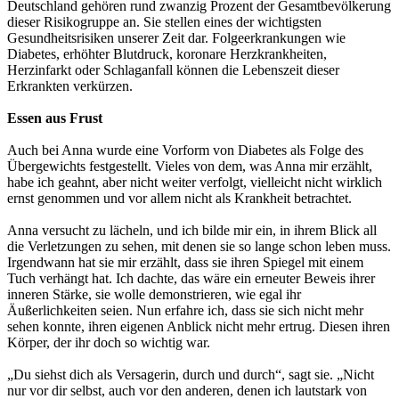
Deutschland gehören rund zwanzig Prozent der Gesamtbevölkerung
dieser Risikogruppe an. Sie stellen eines der wichtigsten
Gesundheitsrisiken unserer Zeit dar. Folgeerkrankungen wie
Diabetes, erhöhter Blutdruck, koronare Herzkrankheiten,
Herzinfarkt oder Schlaganfall können die Lebenszeit dieser
Erkrankten verkürzen.
Essen aus Frust
Auch bei Anna wurde eine Vorform von Diabetes als Folge des
Übergewichts festgestellt. Vieles von dem, was Anna mir erzählt,
habe ich geahnt, aber nicht weiter verfolgt, vielleicht nicht wirklich
ernst genommen und vor allem nicht als Krankheit betrachtet.
Anna versucht zu lächeln, und ich bilde mir ein, in ihrem Blick all
die Verletzungen zu sehen, mit denen sie so lange schon leben muss.
Irgendwann hat sie mir erzählt, dass sie ihren Spiegel mit einem
Tuch verhängt hat. Ich dachte, das wäre ein erneuter Beweis ihrer
inneren Stärke, sie wolle demonstrieren, wie egal ihr
Äußerlichkeiten seien. Nun erfahre ich, dass sie sich nicht mehr
sehen konnte, ihren eigenen Anblick nicht mehr ertrug. Diesen ihren
Körper, der ihr doch so wichtig war.
„Du siehst dich als Versagerin, durch und durch“, sagt sie. „Nicht
nur vor dir selbst, auch vor den anderen, denen ich lautstark von