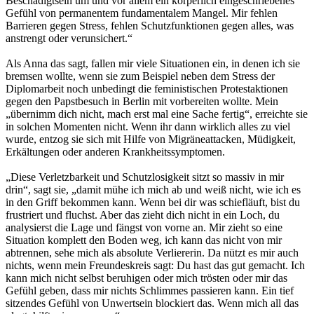
Beschädigtsein um und vor allem ein körperlich eingeschriebenes
Gefühl von permanentem fundamentalem Mangel. Mir fehlen
Barrieren gegen Stress, fehlen Schutzfunktionen gegen alles, was
anstrengt oder verunsichert.“
Als Anna das sagt, fallen mir viele Situationen ein, in denen ich sie
bremsen wollte, wenn sie zum Beispiel neben dem Stress der
Diplomarbeit noch unbedingt die feministischen Protestaktionen
gegen den Papstbesuch in Berlin mit vorbereiten wollte. Mein
„übernimm dich nicht, mach erst mal eine Sache fertig“, erreichte sie
in solchen Momenten nicht. Wenn ihr dann wirklich alles zu viel
wurde, entzog sie sich mit Hilfe von Migräneattacken, Müdigkeit,
Erkältungen oder anderen Krankheitssymptomen.
„Diese Verletzbarkeit und Schutzlosigkeit sitzt so massiv in mir
drin“, sagt sie, „damit mühe ich mich ab und weiß nicht, wie ich es
in den Griff bekommen kann. Wenn bei dir was schiefläuft, bist du
frustriert und fluchst. Aber das zieht dich nicht in ein Loch, du
analysierst die Lage und fängst von vorne an. Mir zieht so eine
Situation komplett den Boden weg, ich kann das nicht von mir
abtrennen, sehe mich als absolute Verliererin. Da nützt es mir auch
nichts, wenn mein Freundeskreis sagt: Du hast das gut gemacht. Ich
kann mich nicht selbst beruhigen oder mich trösten oder mir das
Gefühl geben, dass mir nichts Schlimmes passieren kann. Ein tief
sitzendes Gefühl von Unwertsein blockiert das. Wenn mich all das