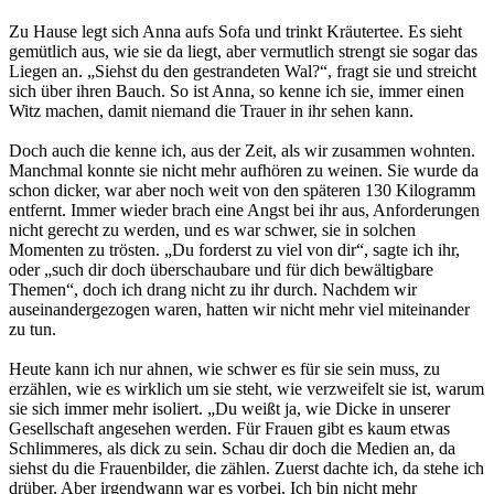
Zu Hause legt sich Anna aufs Sofa und trinkt Kräutertee. Es sieht
gemütlich aus, wie sie da liegt, aber vermutlich strengt sie sogar das
Liegen an. „Siehst du den gestrandeten Wal?“, fragt sie und streicht
sich über ihren Bauch. So ist Anna, so kenne ich sie, immer einen
Witz machen, damit niemand die Trauer in ihr sehen kann.
Doch auch die kenne ich, aus der Zeit, als wir zusammen wohnten.
Manchmal konnte sie nicht mehr aufhören zu weinen. Sie wurde da
schon dicker, war aber noch weit von den späteren 130 Kilogramm
entfernt. Immer wieder brach eine Angst bei ihr aus, Anforderungen
nicht gerecht zu werden, und es war schwer, sie in solchen
Momenten zu trösten. „Du forderst zu viel von dir“, sagte ich ihr,
oder „such dir doch überschaubare und für dich bewältigbare
Themen“, doch ich drang nicht zu ihr durch. Nachdem wir
auseinandergezogen waren, hatten wir nicht mehr viel miteinander
zu tun.
Heute kann ich nur ahnen, wie schwer es für sie sein muss, zu
erzählen, wie es wirklich um sie steht, wie verzweifelt sie ist, warum
sie sich immer mehr isoliert. „Du weißt ja, wie Dicke in unserer
Gesellschaft angesehen werden. Für Frauen gibt es kaum etwas
Schlimmeres, als dick zu sein. Schau dir doch die Medien an, da
siehst du die Frauenbilder, die zählen. Zuerst dachte ich, da stehe ich
drüber. Aber irgendwann war es vorbei. Ich bin nicht mehr