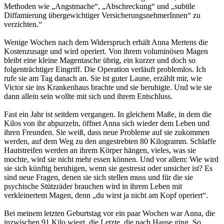
Methoden wie „Angstmache“, „Abschreckung“ und „subtile
Diffamierung übergewichtiger VersicherungsnehmerInnen“ zu
verzichten.“
Wenige Wochen nach dem Widerspruch erhält Anna Mertens die
Kostenzusage und wird operiert. Von ihrem voluminösen Magen
bleibt eine kleine Magentasche übrig, ein kurzer und doch so
folgenträchtiger Eingriff. Die Operation verläuft problemlos. Ich
rufe sie am Tag danach an. Sie ist guter Laune, erzählt mir, wie
Victor sie ins Krankenhaus brachte und sie beruhigte. Und wie sie
dann allein sein wollte mit sich und ihrem Entschluss.
Fast ein Jahr ist seitdem vergangen. In gleichem Maße, in dem die
Kilos von ihr abpurzeln, öffnet Anna sich wieder dem Leben und
ihren Freunden. Sie weiß, dass neue Probleme auf sie zukommen
werden, auf dem Weg zu den angestrebten 80 Kilogramm. Schlaffe
Hautstreifen werden an ihrem Körper hängen, vieles, was sie
mochte, wird sie nicht mehr essen können. Und vor allem: Wie wird
sie sich künftig beruhigen, wenn sie gestresst oder unsicher ist? Es
sind neue Fragen, denen sie sich stellen muss und für die sie
psychische Stützräder brauchen wird in ihrem Leben mit
verkleinertem Magen, denn „du wirst ja nicht am Kopf operiert“.
Bei meinem letzten Geburtstag vor ein paar Wochen war Anna, die
inzwischen 91 Kilo wiegt, die Letzte, die nach Hause ging. So