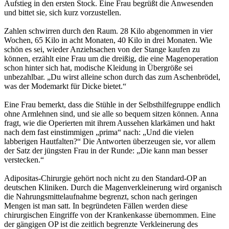
Aufstieg in den ersten Stock. Eine Frau begrüßt die Anwesenden
und bittet sie, sich kurz vorzustellen.
Zahlen schwirren durch den Raum. 28 Kilo abgenommen in vier
Wochen, 65 Kilo in acht Monaten, 40 Kilo in drei Monaten. Wie
schön es sei, wieder Anziehsachen von der Stange kaufen zu
können, erzählt eine Frau um die dreißig, die eine Magenoperation
schon hinter sich hat, modische Kleidung in Übergröße sei
unbezahlbar. „Du wirst alleine schon durch das zum Aschenbrödel,
was der Modemarkt für Dicke bietet.“
Eine Frau bemerkt, dass die Stühle in der Selbsthilfegruppe endlich
ohne Armlehnen sind, und sie alle so bequem sitzen können. Anna
fragt, wie die Operierten mit ihrem Aussehen klarkämen und hakt
nach dem fast einstimmigen „prima“ nach: „Und die vielen
labberigen Hautfalten?“ Die Antworten überzeugen sie, vor allem
der Satz der jüngsten Frau in der Runde: „Die kann man besser
verstecken.“
Adipositas-Chirurgie gehört noch nicht zu den Standard-OP an
deutschen Kliniken. Durch die Magenverkleinerung wird organisch
die Nahrungsmittelaufnahme begrenzt, schon nach geringen
Mengen ist man satt. In begründeten Fällen werden diese
chirurgischen Eingriffe von der Krankenkasse übernommen. Eine
der gängigen OP ist die zeitlich begrenzte Verkleinerung des