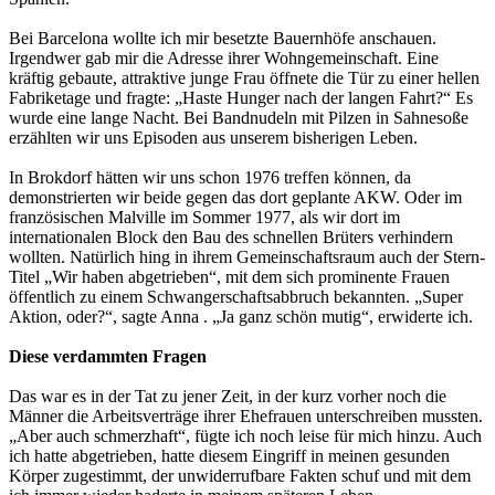
Bei Barcelona wollte ich mir besetzte Bauernhöfe anschauen.
Irgendwer gab mir die Adresse ihrer Wohngemeinschaft. Eine
kräftig gebaute, attraktive junge Frau öffnete die Tür zu einer hellen
Fabriketage und fragte: „Haste Hunger nach der langen Fahrt?“ Es
wurde eine lange Nacht. Bei Bandnudeln mit Pilzen in Sahnesoße
erzählten wir uns Episoden aus unserem bisherigen Leben.
In Brokdorf hätten wir uns schon 1976 treffen können, da
demonstrierten wir beide gegen das dort geplante AKW. Oder im
französischen Malville im Sommer 1977, als wir dort im
internationalen Block den Bau des schnellen Brüters verhindern
wollten. Natürlich hing in ihrem Gemeinschaftsraum auch der Stern-
Titel „Wir haben abgetrieben“, mit dem sich prominente Frauen
öffentlich zu einem Schwangerschaftsabbruch bekannten. „Super
Aktion, oder?“, sagte Anna . „Ja ganz schön mutig“, erwiderte ich.
Diese verdammten Fragen
Das war es in der Tat zu jener Zeit, in der kurz vorher noch die
Männer die Arbeitsverträge ihrer Ehefrauen unterschreiben mussten.
„Aber auch schmerzhaft“, fügte ich noch leise für mich hinzu. Auch
ich hatte abgetrieben, hatte diesem Eingriff in meinen gesunden
Körper zugestimmt, der unwiderrufbare Fakten schuf und mit dem