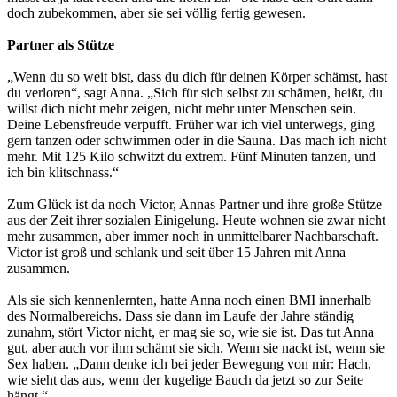
doch zubekommen, aber sie sei völlig fertig gewesen.
Partner als Stütze
„Wenn du so weit bist, dass du dich für deinen Körper schämst, hast
du verloren“, sagt Anna. „Sich für sich selbst zu schämen, heißt, du
willst dich nicht mehr zeigen, nicht mehr unter Menschen sein.
Deine Lebensfreude verpufft. Früher war ich viel unterwegs, ging
gern tanzen oder schwimmen oder in die Sauna. Das mach ich nicht
mehr. Mit 125 Kilo schwitzt du extrem. Fünf Minuten tanzen, und
ich bin klitschnass.“
Zum Glück ist da noch Victor, Annas Partner und ihre große Stütze
aus der Zeit ihrer sozialen Einigelung. Heute wohnen sie zwar nicht
mehr zusammen, aber immer noch in unmittelbarer Nachbarschaft.
Victor ist groß und schlank und seit über 15 Jahren mit Anna
zusammen.
Als sie sich kennenlernten, hatte Anna noch einen BMI innerhalb
des Normalbereichs. Dass sie dann im Laufe der Jahre ständig
zunahm, stört Victor nicht, er mag sie so, wie sie ist. Das tut Anna
gut, aber auch vor ihm schämt sie sich. Wenn sie nackt ist, wenn sie
Sex haben. „Dann denke ich bei jeder Bewegung von mir: Hach,
wie sieht das aus, wenn der kugelige Bauch da jetzt so zur Seite
hängt.“