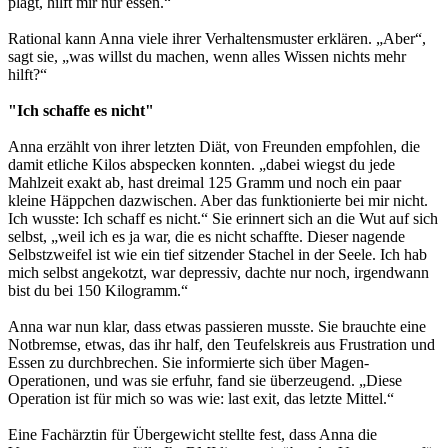
plagt, hilft mir nur essen.“
Rational kann Anna viele ihrer Verhaltensmuster erklären. „Aber“,
sagt sie, „was willst du machen, wenn alles Wissen nichts mehr
hilft?“
"Ich schaffe es nicht"
Anna erzählt von ihrer letzten Diät, von Freunden empfohlen, die
damit etliche Kilos abspecken konnten. „dabei wiegst du jede
Mahlzeit exakt ab, hast dreimal 125 Gramm und noch ein paar
kleine Häppchen dazwischen. Aber das funktionierte bei mir nicht.
Ich wusste: Ich schaff es nicht.“ Sie erinnert sich an die Wut auf sich
selbst, „weil ich es ja war, die es nicht schaffte. Dieser nagende
Selbstzweifel ist wie ein tief sitzender Stachel in der Seele. Ich hab
mich selbst angekotzt, war depressiv, dachte nur noch, irgendwann
bist du bei 150 Kilogramm.“
Anna war nun klar, dass etwas passieren musste. Sie brauchte eine
Notbremse, etwas, das ihr half, den Teufelskreis aus Frustration und
Essen zu durchbrechen. Sie informierte sich über Magen-
Operationen, und was sie erfuhr, fand sie überzeugend. „Diese
Operation ist für mich so was wie: last exit, das letzte Mittel.“
Eine Fachärztin für Übergewicht stellte fest, dass Anna die