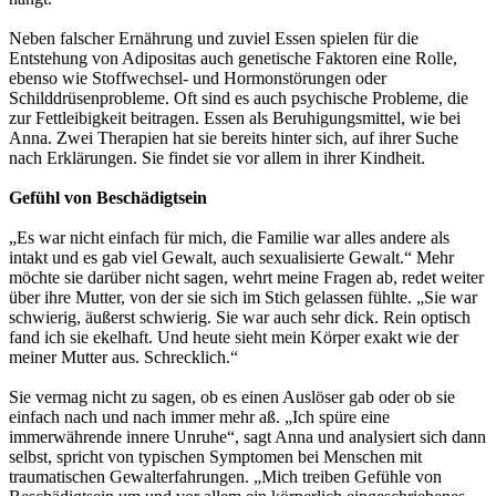
Neben falscher Ernährung und zuviel Essen spielen für die
Entstehung von Adipositas auch genetische Faktoren eine Rolle,
ebenso wie Stoffwechsel- und Hormonstörungen oder
Schilddrüsenprobleme. Oft sind es auch psychische Probleme, die
zur Fettleibigkeit beitragen. Essen als Beruhigungsmittel, wie bei
Anna. Zwei Therapien hat sie bereits hinter sich, auf ihrer Suche
nach Erklärungen. Sie findet sie vor allem in ihrer Kindheit.
Gefühl von Beschädigtsein
„Es war nicht einfach für mich, die Familie war alles andere als
intakt und es gab viel Gewalt, auch sexualisierte Gewalt.“ Mehr
möchte sie darüber nicht sagen, wehrt meine Fragen ab, redet weiter
über ihre Mutter, von der sie sich im Stich gelassen fühlte. „Sie war
schwierig, äußerst schwierig. Sie war auch sehr dick. Rein optisch
fand ich sie ekelhaft. Und heute sieht mein Körper exakt wie der
meiner Mutter aus. Schrecklich.“
Sie vermag nicht zu sagen, ob es einen Auslöser gab oder ob sie
einfach nach und nach immer mehr aß. „Ich spüre eine
immerwährende innere Unruhe“, sagt Anna und analysiert sich dann
selbst, spricht von typischen Symptomen bei Menschen mit
traumatischen Gewalterfahrungen. „Mich treiben Gefühle von