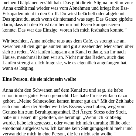
meinen Diätplänen erzählt hab. Das gibt dir ein Stigma im Sinn von:
Anna erzählt mal wieder was vom Abnehmen und kriegt ihre Ess-
Eskapaden nicht in den Griff. Du wirst belächelt oder abgelehnt.
Das spürst du, auch wenn dir niemand was sagt. Das Ganze gipfelte
darin, dass ich den Frust darüber nur mit Essen kompensieren
konnte. Das war das Einzige, woran ich mich festhalten konnte.“
Wir bezahlen, Anna möchte raus aus dem Café, es strengt sie an,
zwischen all den gut gelaunten und gut aussehenden Menschen über
sich zu reden. Wir laufen langsam am Kanal entlang, zu ihr nach
Hause, manchmal halten wir an. Nicht nur das Reden, auch das
Laufen strengt an. Ich frage sie, wie es eigentlich angefangen hat,
wann es losging.
Eine Person, die sie nicht sein wollte
Anna sieht den Schwänen auf dem Kanal zu und sagt, sie habe
schon immer gutes Essen gemocht. Das habe für sie einfach dazu
gehört. „Meine Sahnesoßen kamen immer gut an.“ Mit der Zeit habe
sich dann aber der Stellenwert des Essens verschoben, weg vom
Genuss hin zum Beruhigungsmittel. Bei Ärger, Stress oder Streit,
habe nur Essen ihr geholfen, sie beruhigt. „Wenn ich kribbelig
wurde, habe ich gegessen, oder wenn ich mich unruhig fühlte oder
emotional aufgelöst war. Ich kannte kein Sättigungsgefühl mehr und
verwandelte mich in eine Person, die ich nicht sein wollte.“